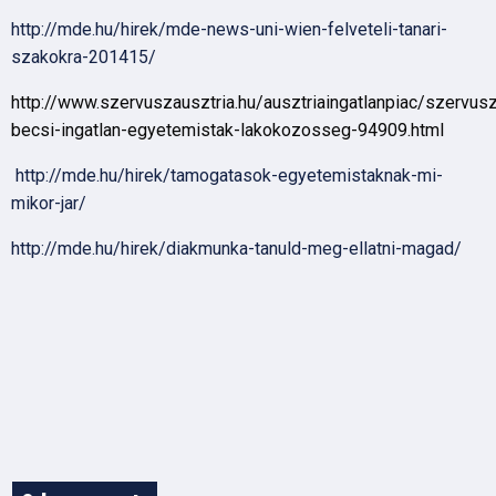
http://mde.hu/hirek/mde-news-uni-wien-felveteli-tanari-
szakokra-201415/
http://www.szervuszausztria.hu/ausztriaingatlanpiac/szervusz
becsi-ingatlan-egyetemistak-lakokozosseg-94909.html
http://mde.hu/hirek/tamogatasok-egyetemistaknak-mi-
mikor-jar/
http://mde.hu/hirek/diakmunka-tanuld-meg-ellatni-magad/