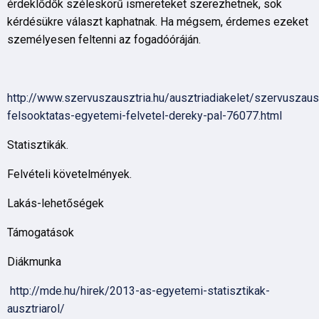
érdeklődők széleskörű ismereteket szerezhetnek, sok
kérdésükre választ kaphatnak. Ha mégsem, érdemes ezeket
személyesen feltenni az fogadóóráján.
http://www.szervuszausztria.hu/ausztriadiakelet/szervuszaus
felsooktatas-egyetemi-felvetel-dereky-pal-76077.html
Statisztikák.
Felvételi követelmények.
Lakás-lehetőségek
Támogatások
Diákmunka
http://mde.hu/hirek/2013-as-egyetemi-statisztikak-
ausztriarol/