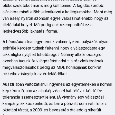
előkészületeket máris meg kell tennie. A legidőszerűbb:
ajánlatos minél előbb jelentkezni a kollégiumokba! Most még
van esély, nyáron azonban egyre valószínűtlenebb, hogy az
illető talál helyet. Márpedig sok szempontból ez a
legkedvezőbb lakhatási forma.
A bécsi/ausztriai egyetemek valamelyikére pályázók olyan
sokféle kérdést tudnak feltenni, hogy a válaszadásra egy
cikk aligha nyújthat lehetőséget. Néhány általánosságról
azonban tudunk felvilágosítást adni – a részletkérdések
megválaszolásához pedig az MDE honlapjának konkrét
cikkeihez irányítjuk az érdeklődőket.
Ausztriában változatlanul ingyenes az egyetemeken a normál
képzési idő, ami az alapképzésnél hat félév + két félév
tolerancia szemesztert jelent. (A vívmány egy választási
kampánynak köszönhető, és bár a pénz itt sem veti fel a z
oktatási tárcát, a 2009-es bevezetés óta eddig sikerült