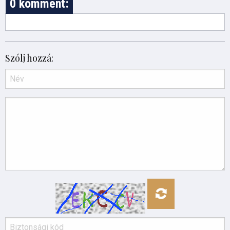
0 komment:
Szólj hozzá: