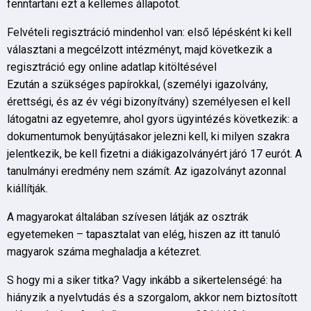
fenntartani ezt a kellemes állapotot.
Felvételi regisztráció mindenhol van: első lépésként ki kell
választani a megcélzott intézményt, majd következik a
regisztráció egy online adatlap kitöltésével
Ezután a szükséges papírokkal, (személyi igazolvány,
érettségi, és az év végi bizonyítvány) személyesen el kell
látogatni az egyetemre, ahol gyors ügyintézés következik: a
dokumentumok benyújtásakor jelezni kell, ki milyen szakra
jelentkezik, be kell fizetni a diákigazolványért járó 17 eurót. A
tanulmányi eredmény nem számít. Az igazolványt azonnal
kiállítják.
A magyarokat általában szívesen látják az osztrák
egyetemeken – tapasztalat van elég, hiszen az itt tanuló
magyarok száma meghaladja a kétezret.
S hogy mi a siker titka? Vagy inkább a sikertelenségé: ha
hiányzik a nyelvtudás és a szorgalom, akkor nem biztosított