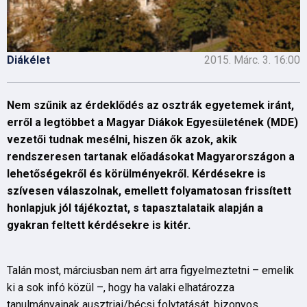
Diákélet
2015. Márc. 3. 16:00
Nem szűnik az érdeklődés az osztrák egyetemek iránt,
erről a legtöbbet a Magyar Diákok Egyesületének (MDE)
vezetői tudnak mesélni, hiszen ők azok, akik
rendszeresen tartanak előadásokat Magyarországon a
lehetőségekről és körülményekről. Kérdésekre is
szívesen válaszolnak, emellett folyamatosan frissített
honlapjuk jól tájékoztat, s tapasztalataik alapján a
gyakran feltett kérdésekre is kitér.
Talán most, márciusban nem árt arra figyelmeztetni – emelik
ki a sok infó közül –, hogy ha valaki elhatározza
tanulmányainak ausztriai/bécsi folytatását, bizonyos