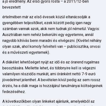
a jó eredmény. Az első gyors rosta – a 2011/12-ben
bevezetett
értelmében már az első évesek közül eltanácsolják a
gyengébben teljesítőket, ezek között pedig igen nagy
számban vannak azok, akik nem tudnak jól németül. Vagyis:
Ausztriában nem nehéz bekerülni egy egyetemre, annál
nagyobb kihívás benn maradni és elvégezni. (Kivétel néhány
olyan szak, ahol komoly felvételi van – publicisztika, orvosi
és a művészeti egyetemek).
A diákélet lehetőséget nyújt az idő és az órarend rugalmas
beosztására. Mellette lehet, és többnyire kell is végezni
valamilyen részidős munkát, ami óránként nettó 7-9 euró
jövedelmet jelenthet. A bevételen kívül pedig az sem rossz
érzés, ha a diák maga is hozzájárul tanulmányai költségeinek
fedezéséhez.
A következőkben olyan linkeket ajánlunk, amelyekből az